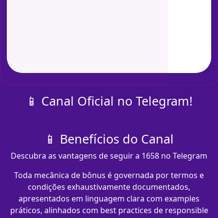
📱 Canal Oficial no Telegram!
📱 Benefícios do Canal
Descubra as vantagens de seguir a 1658 no Telegram
Toda mecânica de bônus é governada por termos e
condições exhaustivamente documentados,
apresentados em linguagem clara com examples
práticos, alinhados com best practices de responsible