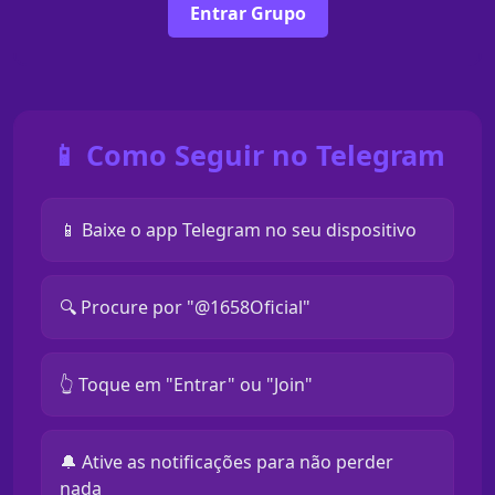
Entrar Grupo
📱 Como Seguir no Telegram
📱 Baixe o app Telegram no seu dispositivo
🔍 Procure por "@1658Oficial"
👆 Toque em "Entrar" ou "Join"
🔔 Ative as notificações para não perder
nada