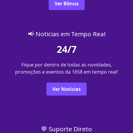
Ver Bônus
📢 Notícias em Tempo Real
24/7
Fique por dentro de todas as novidades,
promoções e eventos da 1658 em tempo real!
Ver Notícias
💬 Suporte Direto