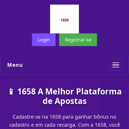
Login
Registrar-se
Menu
📱 1658 A Melhor Plataforma
de Apostas
Cadastre-se na 1658 para ganhar bônus no
cadastro e em cada recarga. Com a 1658, você