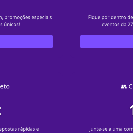
m, promoções especiais
Fique por dentro d
s únicos!
eventos da 2
reto
👥 
t
espostas rápidas e
Junte-se a uma com