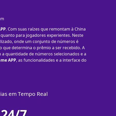
am
APP
. Com suas raízes que remontam à China
 quanto para jogadores experientes. Neste
ealizado, onde um conjunto de números é
o que determina o prêmio a ser recebido. A
m a quantidade de números selecionados e a
ame APP
, as funcionalidades e a interface do
cias em Tempo Real
24/7