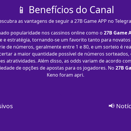
📱 Benefícios do Canal
escubra as vantagens de seguir a 27B Game APP no Telegr
ado popularidade nos cassinos online como o
27B Game 
e e estratégia, tornando-se um favorito tanto para novatos
rie de números, geralmente entre 1 e 80, e um sorteio é r
acertar a maior quantidade possível de números sorteados, 
es atratividades. Além disso, as odds variam de acordo co
iedade de opções de apostas para os jogadores. No
27B G
Keno foram apri.
sivos
📢 Notí