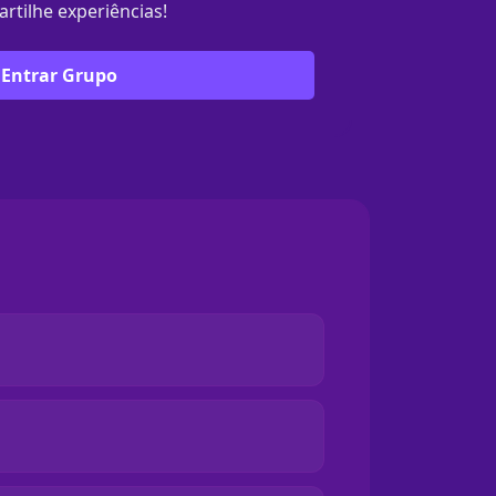
rtilhe experiências!
Entrar Grupo