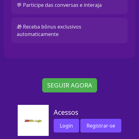
💬 Participe das conversas e interaja
🎁 Receba bônus exclusivos
automaticamente
SEGUIR AGORA
Acessos
Login
Registrar-se