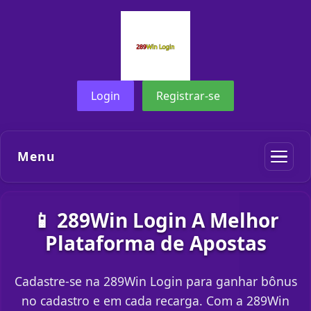
Login
Registrar-se
Menu
📱 289Win Login A Melhor
Plataforma de Apostas
Cadastre-se na 289Win Login para ganhar bônus
no cadastro e em cada recarga. Com a 289Win