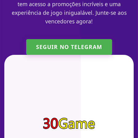
tem acesso a promoções incríveis e uma
experiência de jogo inigualável. Junte-se aos
vencedores agora!
SEGUIR NO TELEGRAM