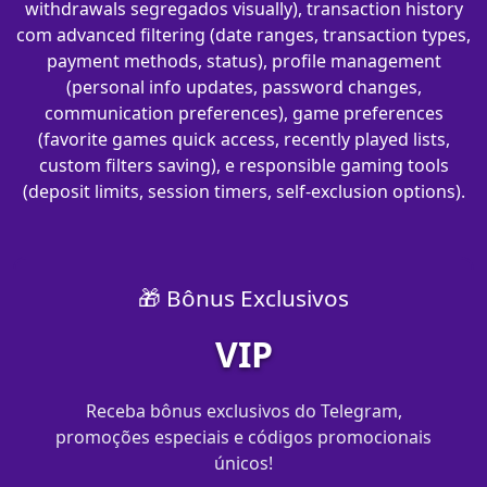
withdrawals segregados visually), transaction history
com advanced filtering (date ranges, transaction types,
payment methods, status), profile management
(personal info updates, password changes,
communication preferences), game preferences
(favorite games quick access, recently played lists,
custom filters saving), e responsible gaming tools
(deposit limits, session timers, self-exclusion options).
🎁 Bônus Exclusivos
VIP
Receba bônus exclusivos do Telegram,
promoções especiais e códigos promocionais
únicos!