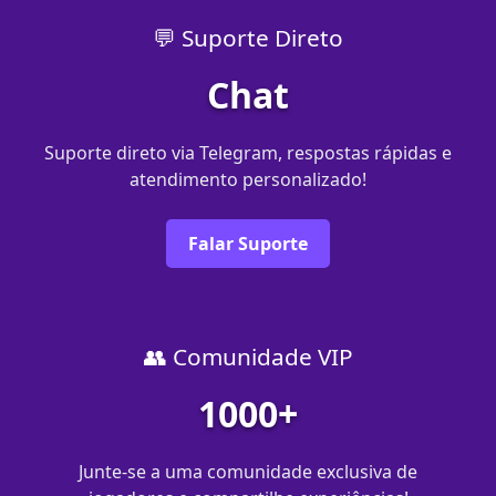
💬 Suporte Direto
Chat
Suporte direto via Telegram, respostas rápidas e
atendimento personalizado!
Falar Suporte
👥 Comunidade VIP
1000+
Junte-se a uma comunidade exclusiva de