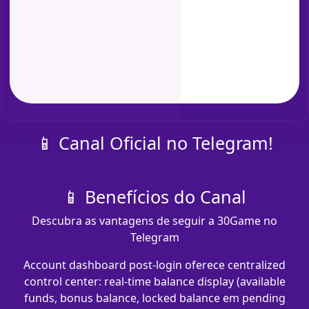
📱 Canal Oficial no Telegram!
📱 Benefícios do Canal
Descubra as vantagens de seguir a 30Game no
Telegram
Account dashboard post-login oferece centralized
control center: real-time balance display (available
funds, bonus balance, locked balance em pending