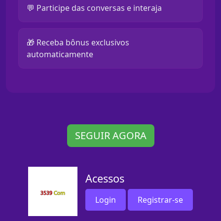
💬 Participe das conversas e interaja
🎁 Receba bônus exclusivos
automaticamente
SEGUIR AGORA
Acessos
Login
Registrar-se