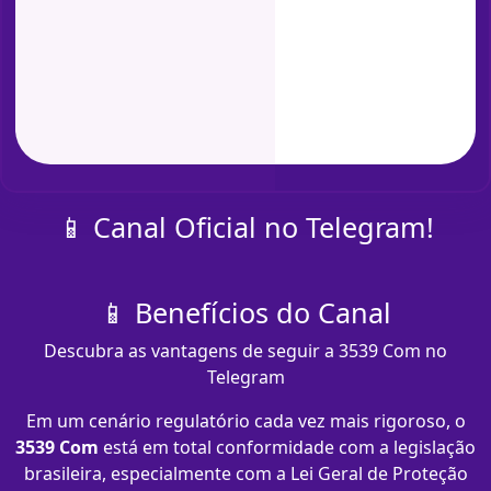
📱 Canal Oficial no Telegram!
📱 Benefícios do Canal
Descubra as vantagens de seguir a 3539 Com no
Telegram
Em um cenário regulatório cada vez mais rigoroso, o
3539 Com
está em total conformidade com a legislação
brasileira, especialmente com a Lei Geral de Proteção