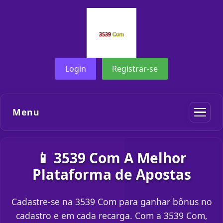
Login
Registrar-se
Menu
📱 3539 Com A Melhor
Plataforma de Apostas
Cadastre-se na 3539 Com para ganhar bônus no
cadastro e em cada recarga. Com a 3539 Com,