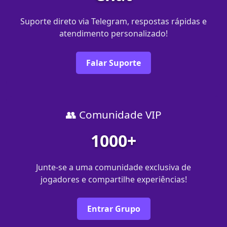
Suporte direto via Telegram, respostas rápidas e
atendimento personalizado!
Falar Suporte
👥 Comunidade VIP
1000+
Junte-se a uma comunidade exclusiva de
jogadores e compartilhe experiências!
Entrar Grupo