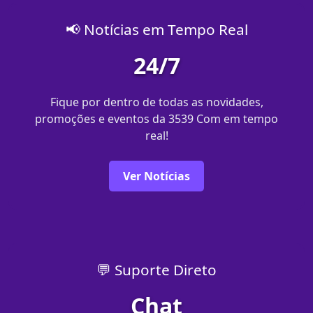
📢 Notícias em Tempo Real
24/7
Fique por dentro de todas as novidades,
promoções e eventos da 3539 Com em tempo
real!
Ver Notícias
💬 Suporte Direto
Chat