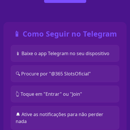
📱 Como Seguir no Telegram
📱 Baixe o app Telegram no seu dispositivo
🔍 Procure por "@365 SlotsOficial"
👆 Toque em "Entrar" ou "Join"
🔔 Ative as notificações para não perder
nada