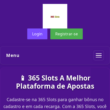
Login
Registrar-se
Menu
📱 365 Slots A Melhor
Plataforma de Apostas
Cadastre-se na 365 Slots para ganhar bônus no
cadastro e em cada recarga. Com a 365 Slots, você