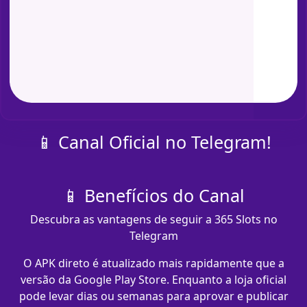
📱 Canal Oficial no Telegram!
📱 Benefícios do Canal
Descubra as vantagens de seguir a 365 Slots no
Telegram
O APK direto é atualizado mais rapidamente que a
versão da Google Play Store. Enquanto a loja oficial
pode levar dias ou semanas para aprovar e publicar