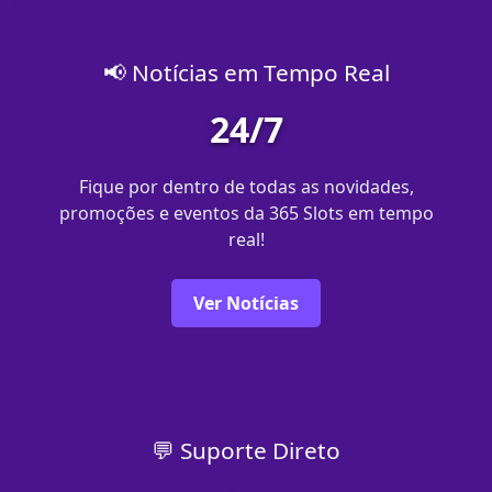
📢 Notícias em Tempo Real
24/7
Fique por dentro de todas as novidades,
promoções e eventos da 365 Slots em tempo
real!
Ver Notícias
💬 Suporte Direto