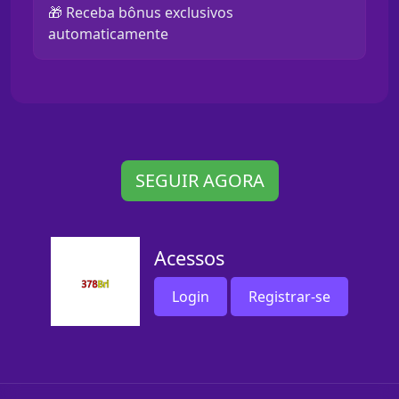
🎁 Receba bônus exclusivos
automaticamente
SEGUIR AGORA
Acessos
Login
Registrar-se