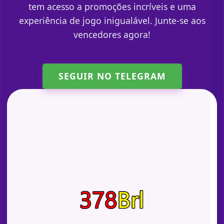
tem acesso a promoções incríveis e uma
experiência de jogo inigualável. Junte-se aos
vencedores agora!
SEGUIR NO TELEGRAM