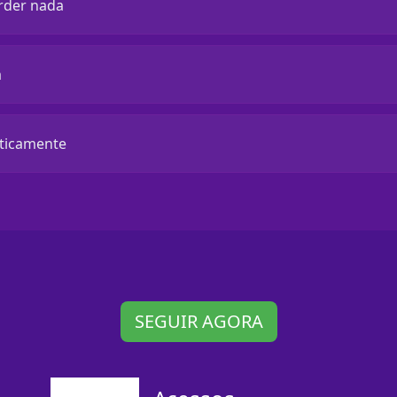
erder nada
a
aticamente
SEGUIR AGORA