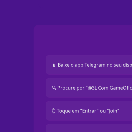
📱 Baixe o app Telegram no seu disp
🔍 Procure por "@3L Com GameOfici
👆 Toque em "Entrar" ou "Join"