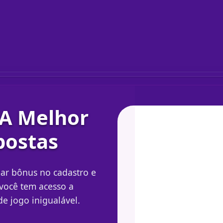
A Melhor
postas
ar bônus no cadastro e
você tem acesso a
e jogo inigualável.