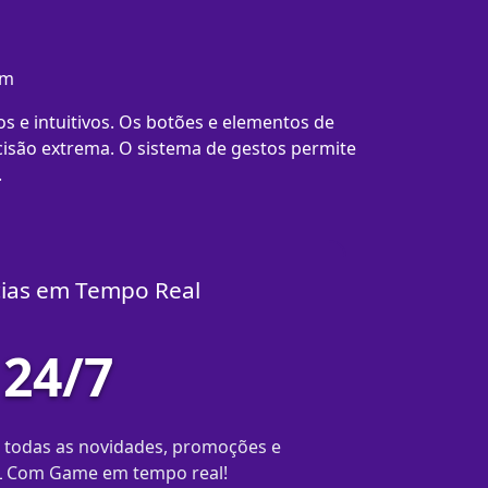
am
s e intuitivos. Os botões e elementos de
cisão extrema. O sistema de gestos permite
.
cias em Tempo Real
24/7
e todas as novidades, promoções e
L Com Game em tempo real!