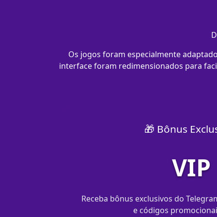
D
Os jogos foram especialmente adaptados 
interface foram redimensionados para faci
🎁 Bônus Exclu
VIP
Receba bônus exclusivos do Telegra
e códigos promocionai