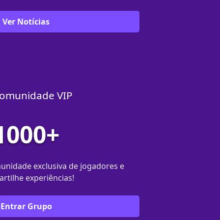
Ver Notícias
Comunidade VIP
1000+
unidade exclusiva de jogadores e
rtilhe experiências!
Entrar Grupo