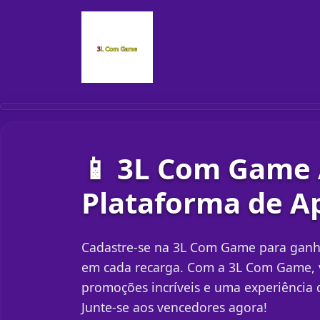
📱 3L Com Game 
Plataforma de A
Cadastre-se na 3L Com Game para ganh
em cada recarga. Com a 3L Com Game, 
promoções incríveis e uma experiência d
Junte-se aos vencedores agora!