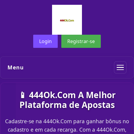
Login
Registrar-se
Menu
📱 444Ok.Com A Melhor
Plataforma de Apostas
Cadastre-se na 444Ok.Com para ganhar bônus no
cadastro e em cada recarga. Com a 444Ok.Com,