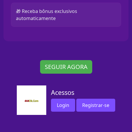
🎁 Receba bônus exclusivos
automaticamente
SEGUIR AGORA
Acessos
Login
Registrar-se