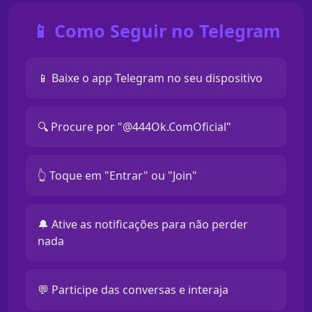
📱 Como Seguir no Telegram
📱 Baixe o app Telegram no seu dispositivo
🔍 Procure por "@444Ok.ComOficial"
👆 Toque em "Entrar" ou "Join"
🔔 Ative as notificações para não perder
nada
💬 Participe das conversas e interaja