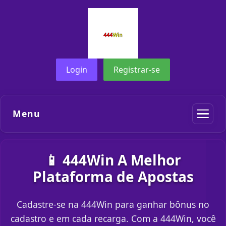
Login
Registrar-se
Menu
📱 444Win A Melhor
Plataforma de Apostas
Cadastre-se na 444Win para ganhar bônus no
cadastro e em cada recarga. Com a 444Win, você