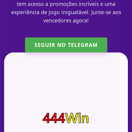
tem acesso a promoções incríveis e uma
experiência de jogo inigualável. Junte-se aos
vencedores agora!
SEGUIR NO TELEGRAM