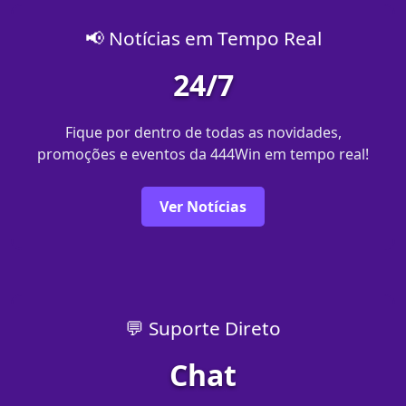
📢 Notícias em Tempo Real
24/7
Fique por dentro de todas as novidades,
promoções e eventos da 444Win em tempo real!
Ver Notícias
💬 Suporte Direto
Chat