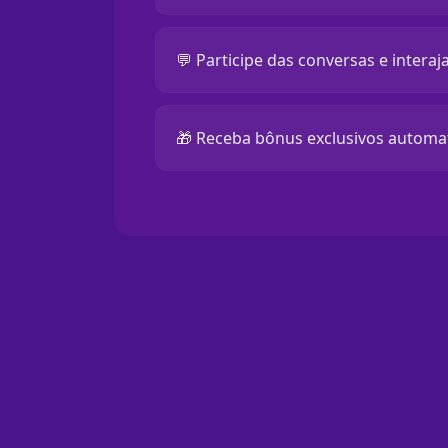
💬 Participe das conversas e interaj
🎁 Receba bônus exclusivos autom