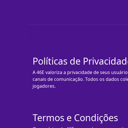
Políticas de Privacida
A 46E valoriza a privacidade de seus usuár
canais de comunicação. Todos os dados cole
jogadores.
Termos e Condições