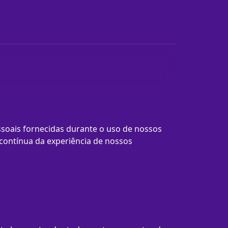
ssoais fornecidas durante o uso de nossos
 contínua da experiência de nossos