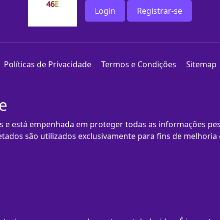
Login
Registrar-se
Políticas de Privacidade
Termos e Condições
Sitemap
de
ios e está empenhada em proteger todas as informações pe
tados são utilizados exclusivamente para fins de melhoria