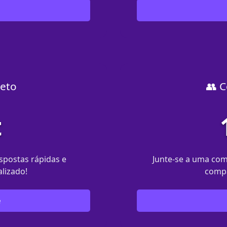
reto
👥 
t
espostas rápidas e
Junte-se a uma com
lizado!
compa
e