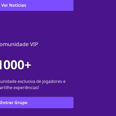
Ver Notícias
Comunidade VIP
1000+
unidade exclusiva de jogadores e
rtilhe experiências!
Entrar Grupo