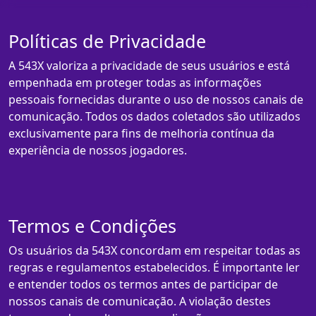
Políticas de Privacidade
A 543X valoriza a privacidade de seus usuários e está
empenhada em proteger todas as informações
pessoais fornecidas durante o uso de nossos canais de
comunicação. Todos os dados coletados são utilizados
exclusivamente para fins de melhoria contínua da
experiência de nossos jogadores.
Termos e Condições
Os usuários da 543X concordam em respeitar todas as
regras e regulamentos estabelecidos. É importante ler
e entender todos os termos antes de participar de
nossos canais de comunicação. A violação destes