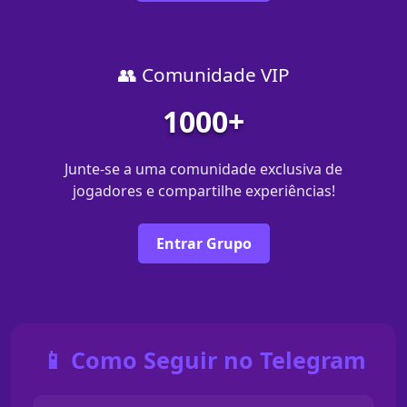
👥 Comunidade VIP
1000+
Junte-se a uma comunidade exclusiva de
jogadores e compartilhe experiências!
Entrar Grupo
📱 Como Seguir no Telegram