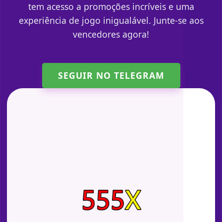
tem acesso a promoções incríveis e uma
experiência de jogo inigualável. Junte-se aos
vencedores agora!
SEGUIR NO TELEGRAM