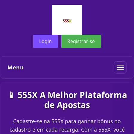
Login
Registrar-se
Menu
📱 555X A Melhor Plataforma
de Apostas
Cadastre-se na 555X para ganhar bônus no
cadastro e em cada recarga. Com a 555X, você