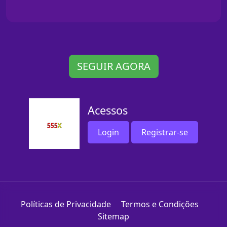
SEGUIR AGORA
Acessos
Login
Registrar-se
Políticas de Privacidade
Termos e Condições
Sitemap