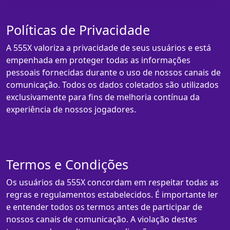
Políticas de Privacidade
A 555X valoriza a privacidade de seus usuários e está
empenhada em proteger todas as informações
pessoais fornecidas durante o uso de nossos canais de
comunicação. Todos os dados coletados são utilizados
exclusivamente para fins de melhoria contínua da
experiência de nossos jogadores.
Termos e Condições
Os usuários da 555X concordam em respeitar todas as
regras e regulamentos estabelecidos. É importante ler
e entender todos os termos antes de participar de
nossos canais de comunicação. A violação destes