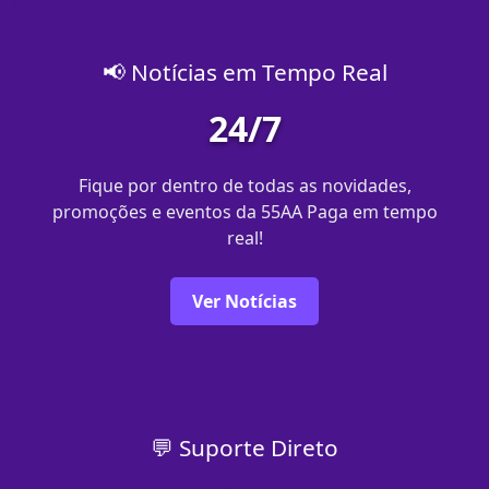
📢 Notícias em Tempo Real
24/7
Fique por dentro de todas as novidades,
promoções e eventos da 55AA Paga em tempo
real!
Ver Notícias
💬 Suporte Direto