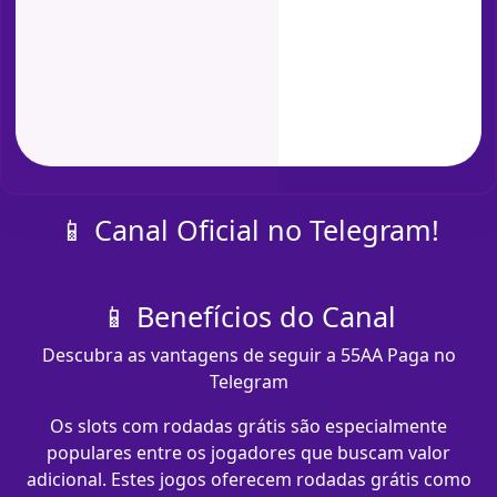
📱 Canal Oficial no Telegram!
📱 Benefícios do Canal
Descubra as vantagens de seguir a 55AA Paga no
Telegram
Os slots com rodadas grátis são especialmente
populares entre os jogadores que buscam valor
adicional. Estes jogos oferecem rodadas grátis como