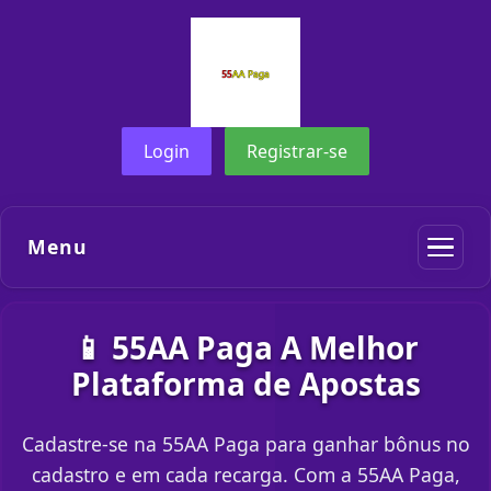
Login
Registrar-se
Menu
📱 55AA Paga A Melhor
Plataforma de Apostas
Cadastre-se na 55AA Paga para ganhar bônus no
cadastro e em cada recarga. Com a 55AA Paga,