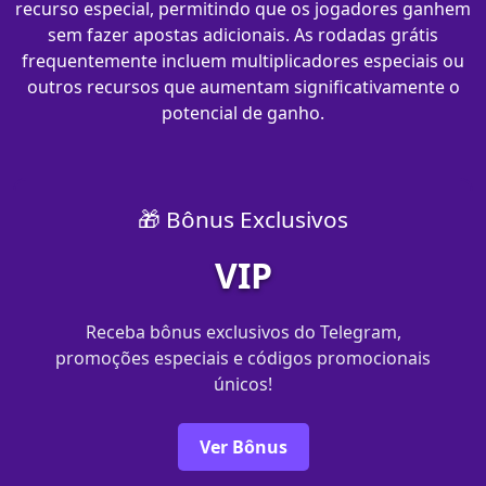
recurso especial, permitindo que os jogadores ganhem
sem fazer apostas adicionais. As rodadas grátis
frequentemente incluem multiplicadores especiais ou
outros recursos que aumentam significativamente o
potencial de ganho.
🎁 Bônus Exclusivos
VIP
Receba bônus exclusivos do Telegram,
promoções especiais e códigos promocionais
únicos!
Ver Bônus