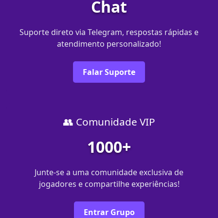
Chat
Suporte direto via Telegram, respostas rápidas e
atendimento personalizado!
Falar Suporte
👥 Comunidade VIP
1000+
Junte-se a uma comunidade exclusiva de
jogadores e compartilhe experiências!
Entrar Grupo