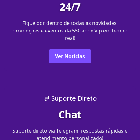
24/7
Fique por dentro de todas as novidades,
promoções e eventos da 55Ganhe.Vip em tempo
real!
Ver Notícias
💬 Suporte Direto
Chat
Suporte direto via Telegram, respostas rápidas e
atendimento personalizado!