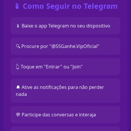
📱 Como Seguir no Telegram
📱 Baixe o app Telegram no seu dispositivo
🔍 Procure por "@55Ganhe.VipOficial"
👆 Toque em "Entrar" ou "Join"
🔔 Ative as notificações para não perder
nada
💬 Participe das conversas e interaja