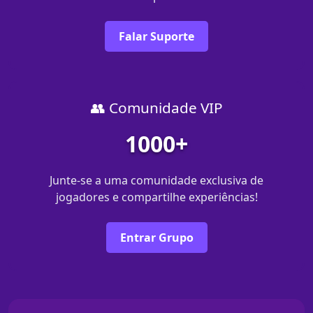
Falar Suporte
👥 Comunidade VIP
1000+
Junte-se a uma comunidade exclusiva de
jogadores e compartilhe experiências!
Entrar Grupo