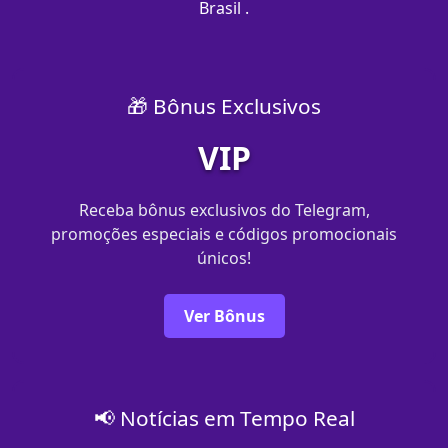
Brasil .
🎁 Bônus Exclusivos
VIP
Receba bônus exclusivos do Telegram,
promoções especiais e códigos promocionais
únicos!
Ver Bônus
📢 Notícias em Tempo Real