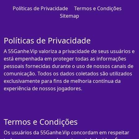
Políticas de Privacidade
Termos e Condições
Sitemap
Políticas de Privacidade
A 55Ganhe.Vip valoriza a privacidade de seus usuários e
está empenhada em proteger todas as informações
pessoais fornecidas durante o uso de nossos canais de
comunicação. Todos os dados coletados são utilizados
exclusivamente para fins de melhoria contínua da
experiência de nossos jogadores.
Termos e Condições
Os usuários da 55Ganhe.Vip concordam em respeitar