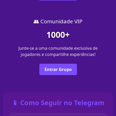
👥 Comunidade VIP
1000+
Junte-se a uma comunidade exclusiva de
jogadores e compartilhe experiências!
Entrar Grupo
📱 Como Seguir no Telegram