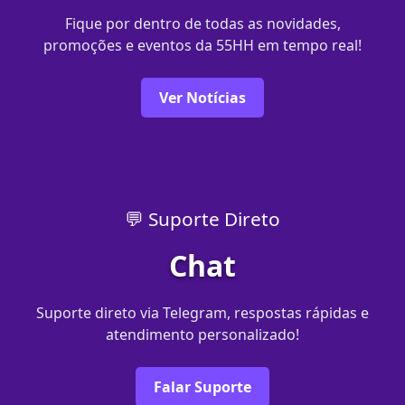
Fique por dentro de todas as novidades,
promoções e eventos da 55HH em tempo real!
Ver Notícias
💬 Suporte Direto
Chat
Suporte direto via Telegram, respostas rápidas e
atendimento personalizado!
Falar Suporte