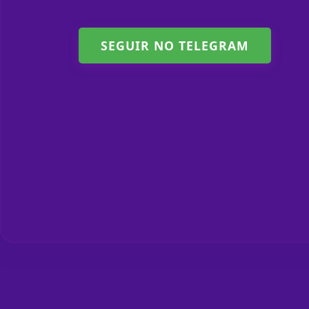
SEGUIR NO TELEGRAM