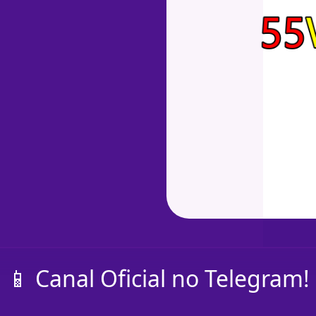
📱 Canal Oficial no Telegram!