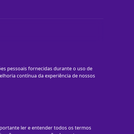
es pessoais fornecidas durante o uso de
elhoria contínua da experiência de nossos
portante ler e entender todos os termos