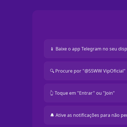
📱 Baixe o app Telegram no seu disp
🔍 Procure por "@55WW VipOficial"
👆 Toque em "Entrar" ou "Join"
🔔 Ative as notificações para não p