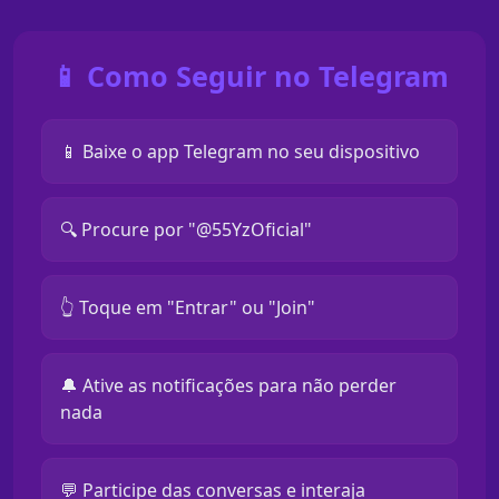
📱 Como Seguir no Telegram
📱 Baixe o app Telegram no seu dispositivo
🔍 Procure por "@55YzOficial"
👆 Toque em "Entrar" ou "Join"
🔔 Ative as notificações para não perder
nada
💬 Participe das conversas e interaja