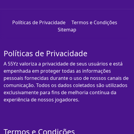
Políticas de Privacidade
Termos e Condições
Sitemap
Políticas de Privacidade
A 55Yz valoriza a privacidade de seus usuários e está
empenhada em proteger todas as informações
pessoais fornecidas durante o uso de nossos canais de
comunicação. Todos os dados coletados são utilizados
exclusivamente para fins de melhoria contínua da
experiência de nossos jogadores.
Termos e Condições