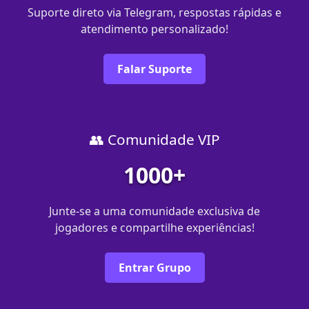
Suporte direto via Telegram, respostas rápidas e
atendimento personalizado!
Falar Suporte
👥 Comunidade VIP
1000+
Junte-se a uma comunidade exclusiva de
jogadores e compartilhe experiências!
Entrar Grupo