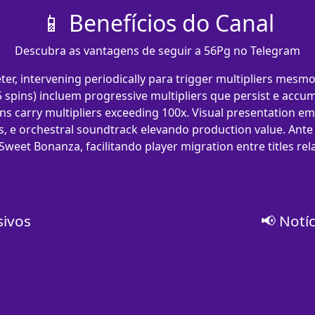
📱 Benefícios do Canal
Descubra as vantagens de seguir a 56Pg no Telegram
er, intervening periodically para trigger multipliers mesm
5 spins) incluem progressive multipliers que persist e acc
ns carry multipliers exceeding 100x. Visual presentation 
ems, e orchestral soundtrack elevando production value. An
weet Bonanza, facilitando player migration entre titles rel
sivos
📢 Notí