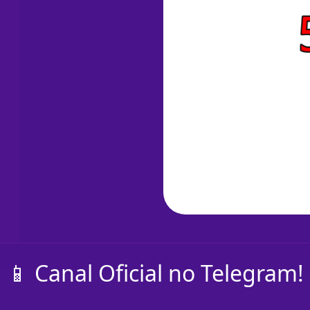
📱 Canal Oficial no Telegram!