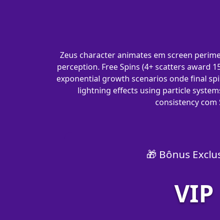
Zeus character animates em screen perimet
perception. Free Spins (4+ scatters award 1
exponential growth scenarios onde final spi
lightning effects using particle syst
consistency com S
🎁 Bônus Exclu
VIP