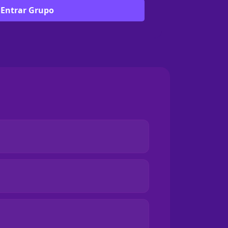
Entrar Grupo