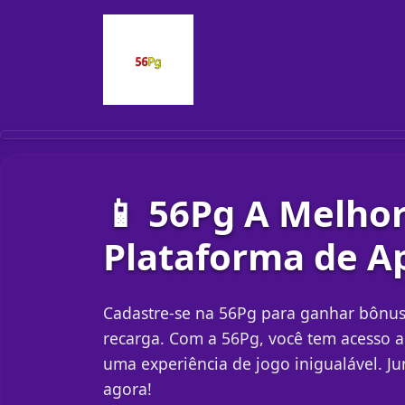
📱 56Pg A Melho
Plataforma de A
Cadastre-se na 56Pg para ganhar bônus
recarga. Com a 56Pg, você tem acesso a
uma experiência de jogo inigualável. J
agora!