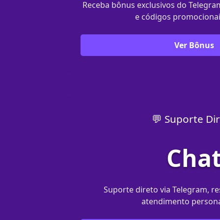
Receba bônus exclusivos do Telegra
e códigos promocionai
Ver Bônus
💬 Suporte Di
Cha
Suporte direto via Telegram, r
atendimento persona