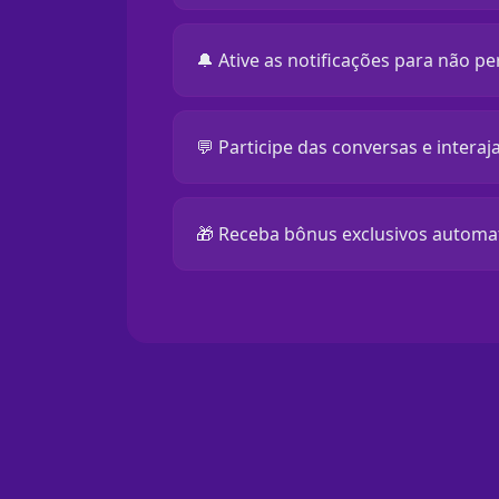
🔔 Ative as notificações para não p
💬 Participe das conversas e interaj
🎁 Receba bônus exclusivos autom