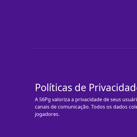
Políticas de Privacida
A 56Pg valoriza a privacidade de seus usuá
canais de comunicação. Todos os dados cole
jogadores.