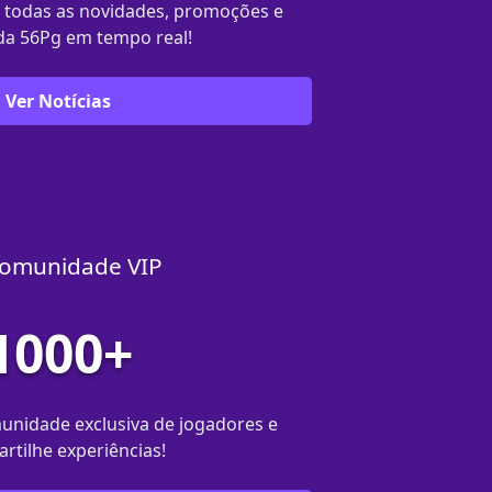
e todas as novidades, promoções e
da 56Pg em tempo real!
Ver Notícias
Comunidade VIP
1000+
unidade exclusiva de jogadores e
rtilhe experiências!