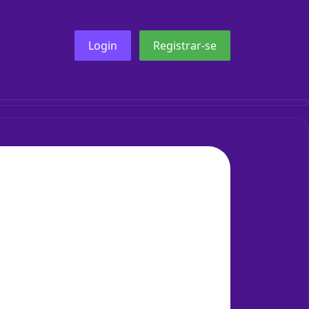
Login
Registrar-se