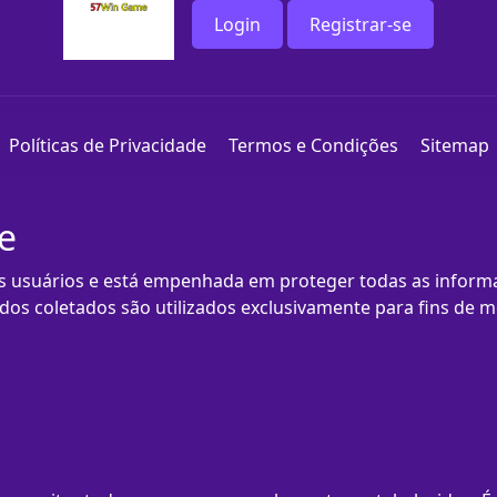
Login
Registrar-se
Políticas de Privacidade
Termos e Condições
Sitemap
de
us usuários e está empenhada em proteger todas as inform
os coletados são utilizados exclusivamente para fins de m