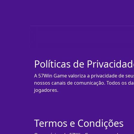
Políticas de Privacida
A 57Win Game valoriza a privacidade de se
nossos canais de comunicação. Todos os dad
jogadores.
Termos e Condições