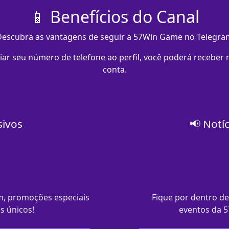
📱 Benefícios do Canal
Descubra as vantagens de seguir a 57Win Game no Telegra
iar seu número de telefone ao perfil, você poderá receber n
conta.
sivos
📢 Notí
m, promoções especiais
Fique por dentro d
s únicos!
eventos da 