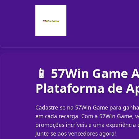
📱 57Win Game 
Plataforma de A
Cadastre-se na 57Win Game para ganha
em cada recarga. Com a 57Win Game, v
promoções incríveis e uma experiência d
Junte-se aos vencedores agora!