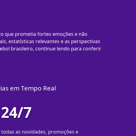
to que prometia fortes emoções e não
s, estatísticas relevantes e as perspectivas
ol brasileiro, continue lendo para conferir
cias em Tempo Real
24/7
e todas as novidades, promoções e