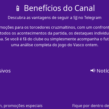
📱 Benefícios do Canal
Descubra as vantagens de seguir a 5JJ no Telegram
moções para os torcedores cruzmaltinos, com um confron
odos os acontecimentos da partida, os destaques individuai
. Se você é fã do clube ou simplesmente acompanha o futeb
uma análise completa do jogo do Vasco ontem.
sivos
📢 Notí
m, promoções especiais
Fique por dentro d