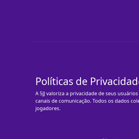
Políticas de Privacida
A 5JJ valoriza a privacidade de seus usuár
canais de comunicação. Todos os dados cole
jogadores.