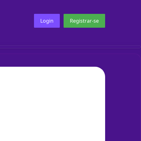
Login
Registrar-se