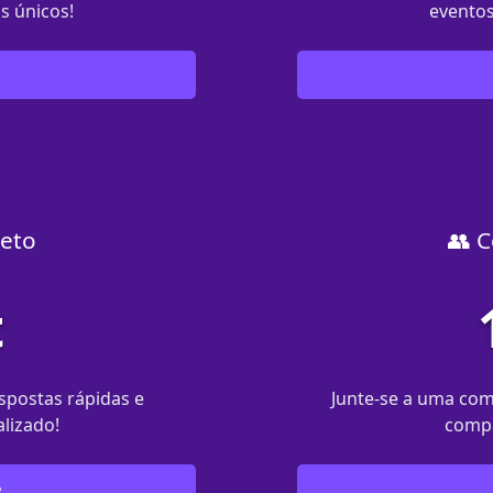
s únicos!
eventos
reto
👥 
t
espostas rápidas e
Junte-se a uma com
lizado!
compa
e