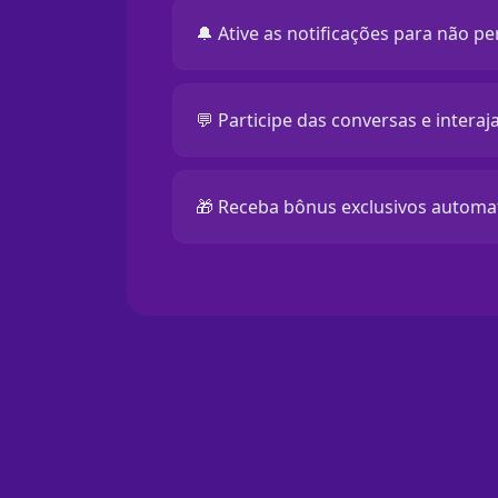
🔔 Ative as notificações para não p
💬 Participe das conversas e interaj
🎁 Receba bônus exclusivos autom