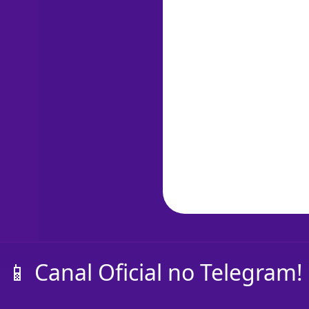
📱 Canal Oficial no Telegram!