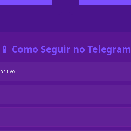
📱 Como Seguir no Telegram
ositivo