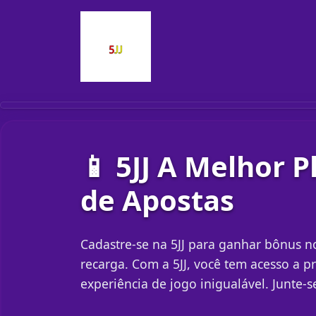
📱 5JJ A Melhor 
de Apostas
Cadastre-se na 5JJ para ganhar bônus n
recarga. Com a 5JJ, você tem acesso a p
experiência de jogo inigualável. Junte-