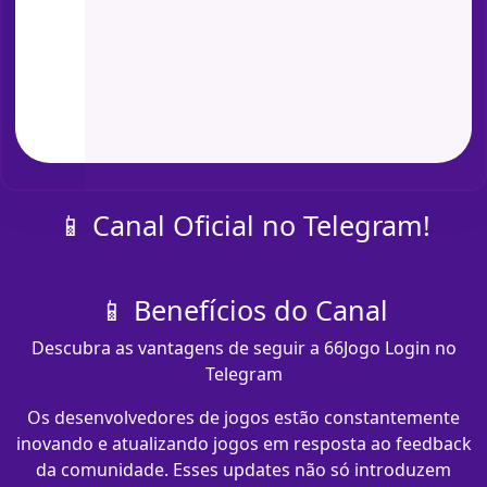
📱 Canal Oficial no Telegram!
📱 Benefícios do Canal
Descubra as vantagens de seguir a 66Jogo Login no
Telegram
Os desenvolvedores de jogos estão constantemente
inovando e atualizando jogos em resposta ao feedback
da comunidade. Esses updates não só introduzem