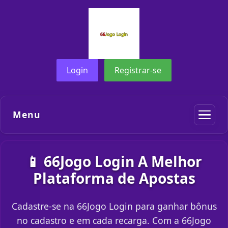
Login
Registrar-se
Menu
📱 66Jogo Login A Melhor
Plataforma de Apostas
Cadastre-se na 66Jogo Login para ganhar bônus
no cadastro e em cada recarga. Com a 66Jogo