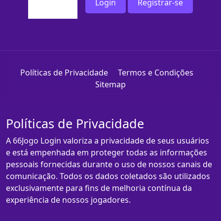
Login
Registrar-se
Políticas de Privacidade
Termos e Condições
Sitemap
Políticas de Privacidade
A 66Jogo Login valoriza a privacidade de seus usuários
e está empenhada em proteger todas as informações
pessoais fornecidas durante o uso de nossos canais de
comunicação. Todos os dados coletados são utilizados
exclusivamente para fins de melhoria contínua da
experiência de nossos jogadores.