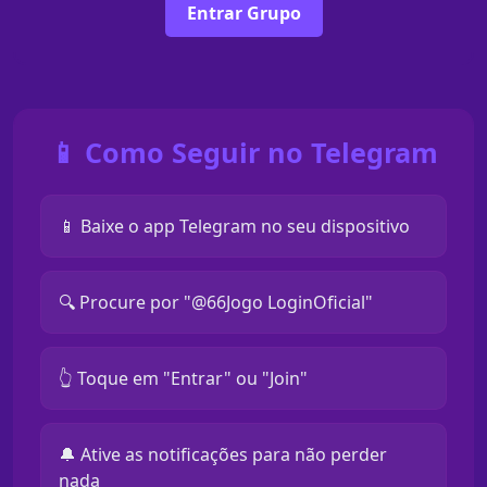
Entrar Grupo
📱 Como Seguir no Telegram
📱 Baixe o app Telegram no seu dispositivo
🔍 Procure por "@66Jogo LoginOficial"
👆 Toque em "Entrar" ou "Join"
🔔 Ative as notificações para não perder
nada