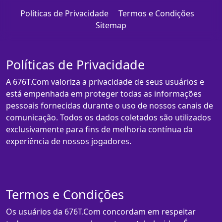
Políticas de Privacidade
Termos e Condições
Sitemap
Políticas de Privacidade
A 676T.Com valoriza a privacidade de seus usuários e
está empenhada em proteger todas as informações
pessoais fornecidas durante o uso de nossos canais de
comunicação. Todos os dados coletados são utilizados
exclusivamente para fins de melhoria contínua da
experiência de nossos jogadores.
Termos e Condições
Os usuários da 676T.Com concordam em respeitar