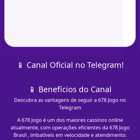
📱 Canal Oficial no Telegram!
📱 Benefícios do Canal
Descubra as vantagens de seguir a 678 Jogo no
Telegram
A 678 Jogo é um dos maiores cassinos online
atualmente, com operações eficientes da 678 Jogo
Brasil , imbatíveis em velocidade e atendimento.