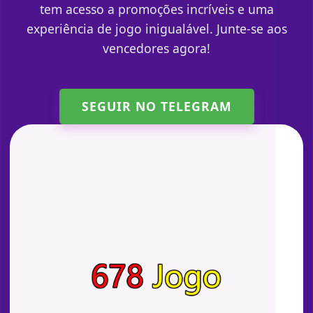
tem acesso a promoções incríveis e uma
experiência de jogo inigualável. Junte-se aos
vencedores agora!
SEGUIR NO TELEGRAM