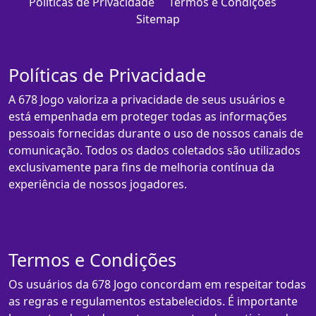
Políticas de Privacidade
Termos e Condições
Sitemap
Políticas de Privacidade
A 678 Jogo valoriza a privacidade de seus usuários e
está empenhada em proteger todas as informações
pessoais fornecidas durante o uso de nossos canais de
comunicação. Todos os dados coletados são utilizados
exclusivamente para fins de melhoria contínua da
experiência de nossos jogadores.
Termos e Condições
Os usuários da 678 Jogo concordam em respeitar todas
as regras e regulamentos estabelecidos. É importante