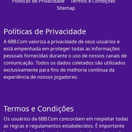
Políticas de Privacidade
Termos e Condições
Sitemap
Políticas de Privacidade
A 6BB.Com valoriza a privacidade de seus usuários e
está empenhada em proteger todas as informações
pessoais fornecidas durante o uso de nossos canais de
comunicação. Todos os dados coletados são utilizados
exclusivamente para fins de melhoria contínua da
experiência de nossos jogadores.
Termos e Condições
Os usuários da 6BB.Com concordam em respeitar todas
as regras e regulamentos estabelecidos. É importante