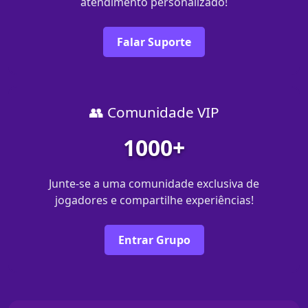
atendimento personalizado!
Falar Suporte
👥 Comunidade VIP
1000+
Junte-se a uma comunidade exclusiva de
jogadores e compartilhe experiências!
Entrar Grupo