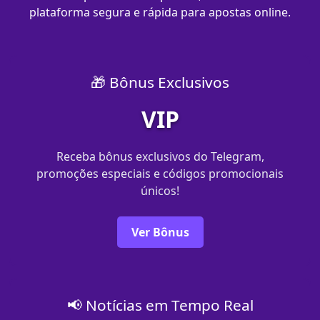
plataforma segura e rápida para apostas online.
🎁 Bônus Exclusivos
VIP
Receba bônus exclusivos do Telegram,
promoções especiais e códigos promocionais
únicos!
Ver Bônus
📢 Notícias em Tempo Real