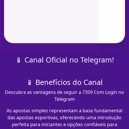
📱 Canal Oficial no Telegram!
📱 Benefícios do Canal
Descubra as vantagens de seguir a 7359 Com Login no
Telegram
As apostas simples representam a base fundamental
das apostas esportivas, oferecendo uma introdução
perfeita para iniciantes e opções confiáveis para