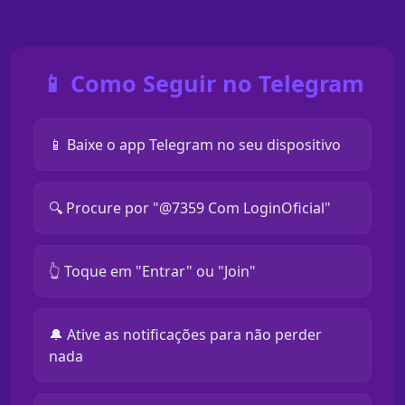
📱 Como Seguir no Telegram
📱 Baixe o app Telegram no seu dispositivo
🔍 Procure por "@7359 Com LoginOficial"
👆 Toque em "Entrar" ou "Join"
🔔 Ative as notificações para não perder
nada