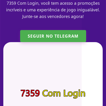
7359 Com Login, você tem acesso a promoções
incríveis e uma experiência de jogo inigualável.
Junte-se aos vencedores agora!
SEGUIR NO TELEGRAM