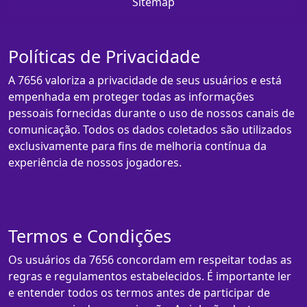
Sitemap
Políticas de Privacidade
A 7656 valoriza a privacidade de seus usuários e está
empenhada em proteger todas as informações
pessoais fornecidas durante o uso de nossos canais de
comunicação. Todos os dados coletados são utilizados
exclusivamente para fins de melhoria contínua da
experiência de nossos jogadores.
Termos e Condições
Os usuários da 7656 concordam em respeitar todas as
regras e regulamentos estabelecidos. É importante ler
e entender todos os termos antes de participar de