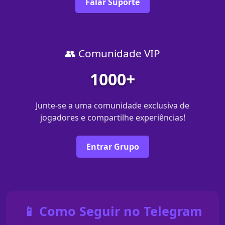
Falar Suporte
👥 Comunidade VIP
1000+
Junte-se a uma comunidade exclusiva de
jogadores e compartilhe experiências!
Entrar Grupo
📱 Como Seguir no Telegram