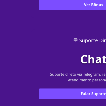
Ver Bônus
💬 Suporte Di
Cha
Suporte direto via Telegram, r
atendimento persona
Falar Suport