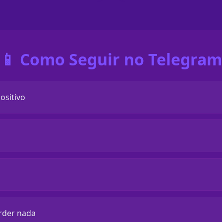
📱 Como Seguir no Telegram
ositivo
erder nada