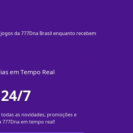
 jogos da 777Dna Brasil enquanto recebem
cias em Tempo Real
24/7
e todas as novidades, promoções e
a 777Dna em tempo real!