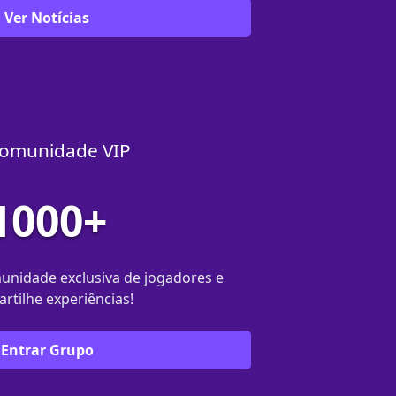
Ver Notícias
Comunidade VIP
1000+
unidade exclusiva de jogadores e
rtilhe experiências!
Entrar Grupo