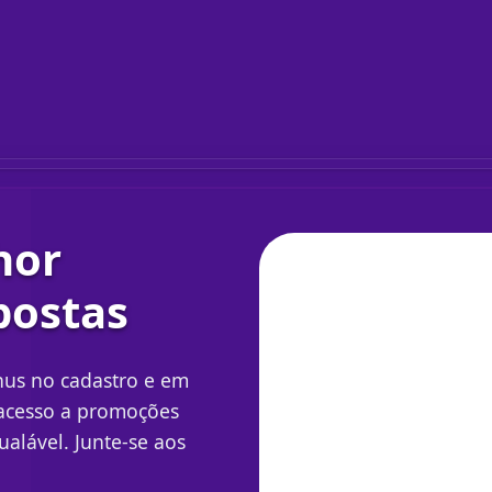
hor
postas
nus no cadastro e em
 acesso a promoções
ualável. Junte-se aos