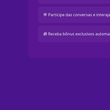
💬 Participe das conversas e interaj
🎁 Receba bônus exclusivos autom