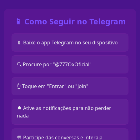
📱 Como Seguir no Telegram
📱 Baixe o app Telegram no seu dispositivo
🔍 Procure por "@777OxOficial"
👆 Toque em "Entrar" ou "Join"
🔔 Ative as notificações para não perder
nada
💬 Participe das conversas e interaja