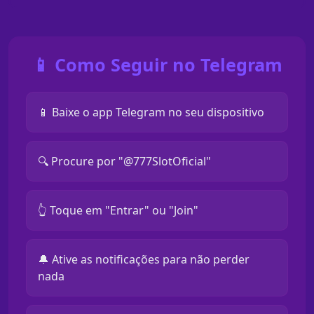
📱 Como Seguir no Telegram
📱 Baixe o app Telegram no seu dispositivo
🔍 Procure por "@777SlotOficial"
👆 Toque em "Entrar" ou "Join"
🔔 Ative as notificações para não perder
nada