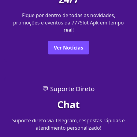
Fique por dentro de todas as novidades,
promoções e eventos da 777Slot Apk em tempo
real!
Ver Notícias
💬 Suporte Direto
Chat
Suporte direto via Telegram, respostas rápidas e
atendimento personalizado!