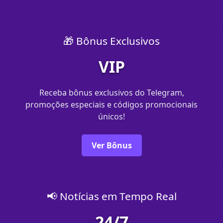
🎁 Bônus Exclusivos
VIP
Receba bônus exclusivos do Telegram,
promoções especiais e códigos promocionais
únicos!
Ver Bônus
📢 Notícias em Tempo Real
24/7