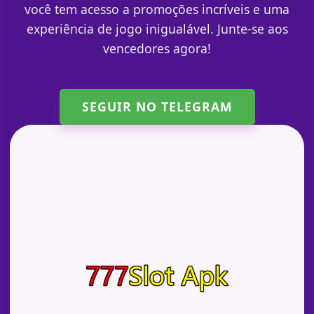
você tem acesso a promoções incríveis e uma
experiência de jogo inigualável. Junte-se aos
vencedores agora!
SEGUIR NO TELEGRAM