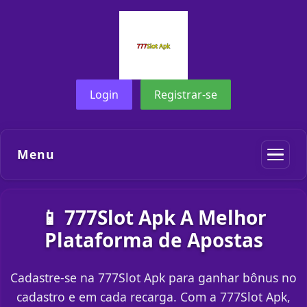
Login
Registrar-se
Menu
📱 777Slot Apk A Melhor
Plataforma de Apostas
Cadastre-se na 777Slot Apk para ganhar bônus no
cadastro e em cada recarga. Com a 777Slot Apk,