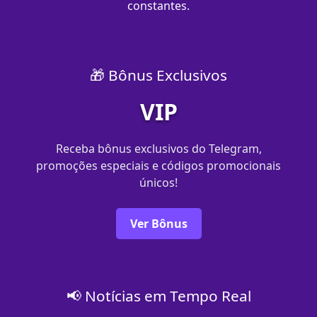
constantes.
🎁 Bônus Exclusivos
VIP
Receba bônus exclusivos do Telegram,
promoções especiais e códigos promocionais
únicos!
Ver Bônus
📢 Notícias em Tempo Real