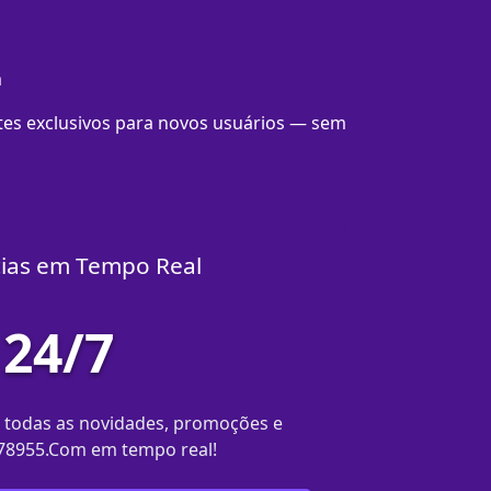
m
tes exclusivos para novos usuários — sem
cias em Tempo Real
24/7
e todas as novidades, promoções e
78955.Com em tempo real!