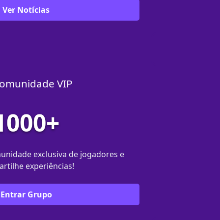
Ver Notícias
Comunidade VIP
1000+
unidade exclusiva de jogadores e
rtilhe experiências!
Entrar Grupo