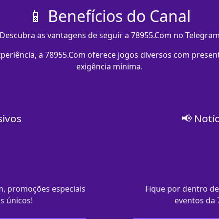
📱 Benefícios do Canal
Descubra as vantagens de seguir a 78955.Com no Telegra
periência, a 78955.Com oferece jogos diversos com presen
exigência mínima.
sivos
📢 Notí
m, promoções especiais
Fique por dentro d
s únicos!
eventos da 