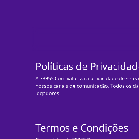
Políticas de Privacida
A 78955.Com valoriza a privacidade de seu
nossos canais de comunicação. Todos os dad
jogadores.
Termos e Condições