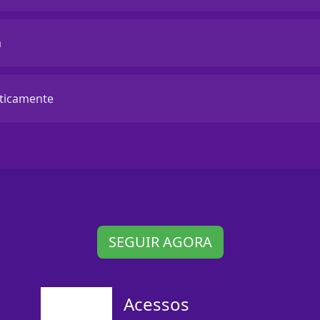
a
aticamente
SEGUIR AGORA
Acessos