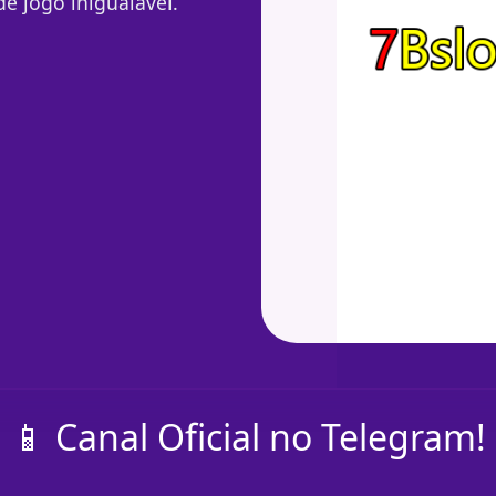
e jogo inigualável.
📱 Canal Oficial no Telegram!