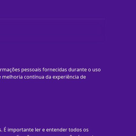
formações pessoais fornecidas durante o uso
e melhoria contínua da experiência de
 É importante ler e entender todos os