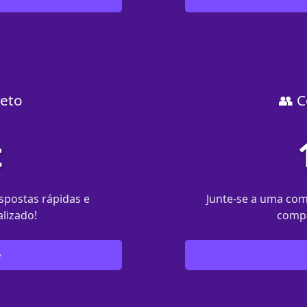
reto
👥 
t
espostas rápidas e
Junte-se a uma com
lizado!
compa
e