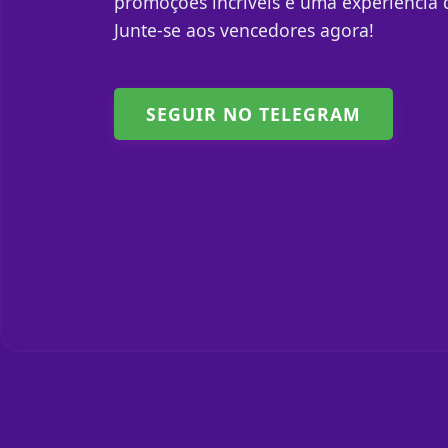
promoções incríveis e uma experiência d
Junte-se aos vencedores agora!
SEGUIR NO TELEGRAM