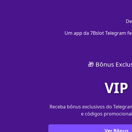
De
Um app da 7Bslot Telegram fei
🎁 Bônus Exclu
VIP
Receba bônus exclusivos do Telegra
e códigos promocionai
Ver Bônus