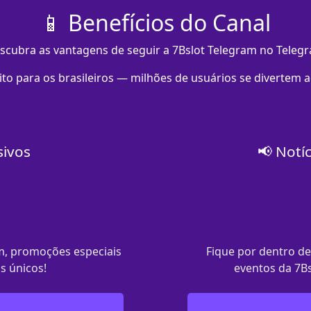
📱 Benefícios do Canal
scubra as vantagens de seguir a 7Bslot Telegram no Teleg
to para os brasileiros — milhões de usuários se divertem aq
sivos
📢 Notí
m, promoções especiais
Fique por dentro d
s únicos!
eventos da 7B