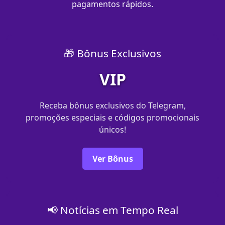
pagamentos rápidos.
🎁 Bônus Exclusivos
VIP
Receba bônus exclusivos do Telegram,
promoções especiais e códigos promocionais
únicos!
Ver Bônus
📢 Notícias em Tempo Real