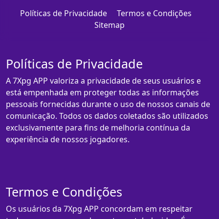
Políticas de Privacidade
Termos e Condições
Sitemap
Políticas de Privacidade
A 7Xpg APP valoriza a privacidade de seus usuários e
está empenhada em proteger todas as informações
pessoais fornecidas durante o uso de nossos canais de
comunicação. Todos os dados coletados são utilizados
exclusivamente para fins de melhoria contínua da
experiência de nossos jogadores.
Termos e Condições
Os usuários da 7Xpg APP concordam em respeitar