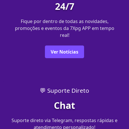
24/7
Fique por dentro de todas as novidades,
promoções e eventos da 7Xpg APP em tempo
real!
Ver Notícias
💬 Suporte Direto
Chat
Suporte direto via Telegram, respostas rápidas e
atendimento personalizado!