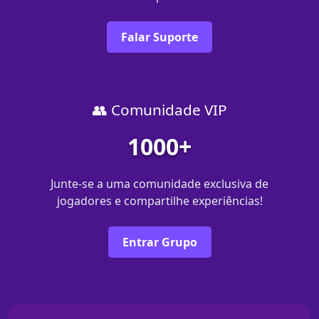
Falar Suporte
👥 Comunidade VIP
1000+
Junte-se a uma comunidade exclusiva de
jogadores e compartilhe experiências!
Entrar Grupo