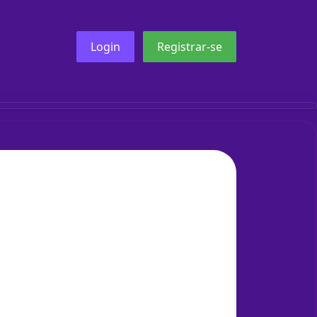
Login
Registrar-se