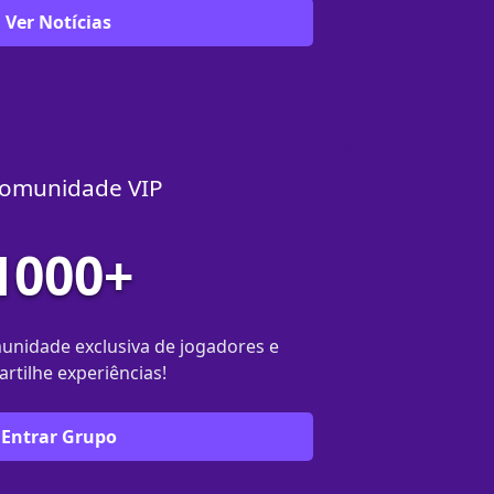
Ver Notícias
Comunidade VIP
1000+
unidade exclusiva de jogadores e
rtilhe experiências!
Entrar Grupo