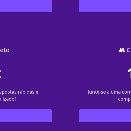
reto
👥 
t
espostas rápidas e
Junte-se a uma com
lizado!
compa
e