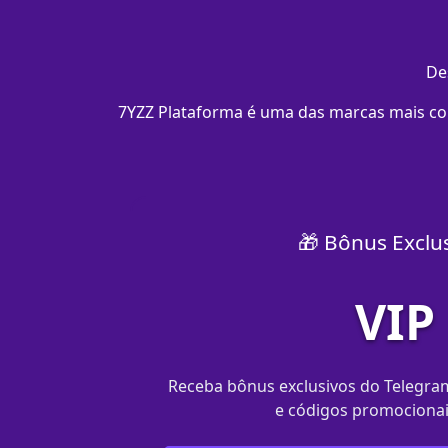
De
7YZZ Plataforma é uma das marcas mais conh
🎁 Bônus Exclu
VIP
Receba bônus exclusivos do Telegra
e códigos promocionai