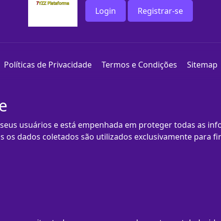
Login
Registrar-se
Políticas de Privacidade
Termos e Condições
Sitemap
de
e seus usuários e está empenhada em proteger todas as in
 os dados coletados são utilizados exclusivamente para fi