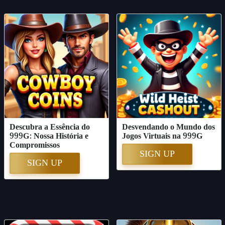
Descubra a Essência do
Desvendando o Mundo dos
999G: Nossa História e
Jogos Virtuais na 999G
Compromissos
SIGN UP
SIGN UP