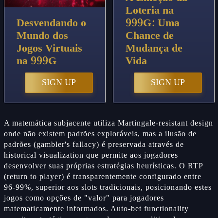
Loteria na
Desvendando o
999G: Uma
Mundo dos
Chance de
Jogos Virtuais
Mudança de
na 999G
Vida
SIGN UP
SIGN UP
A matemática subjacente utiliza Martingale-resistant design
onde não existem padrões exploráveis, mas a ilusão de
padrões (gambler's fallacy) é preservada através de
historical visualization que permite aos jogadores
desenvolver suas próprias estratégias heurísticas. O RTP
(return to player) é transparentemente configurado entre
96-99%, superior aos slots tradicionais, posicionando estes
jogos como opções de "valor" para jogadores
matematicamente informados. Auto-bet functionality