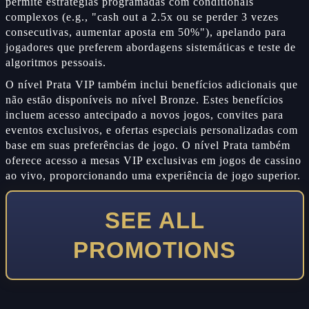
permite estratégias programadas com conditionals
complexos (e.g., "cash out a 2.5x ou se perder 3 vezes
consecutivas, aumentar aposta em 50%"), apelando para
jogadores que preferem abordagens sistemáticas e teste de
algoritmos pessoais.
O nível Prata VIP também inclui benefícios adicionais que
não estão disponíveis no nível Bronze. Estes benefícios
incluem acesso antecipado a novos jogos, convites para
eventos exclusivos, e ofertas especiais personalizadas com
base em suas preferências de jogo. O nível Prata também
oferece acesso a mesas VIP exclusivas em jogos de cassino
ao vivo, proporcionando uma experiência de jogo superior.
SEE ALL
PROMOTIONS