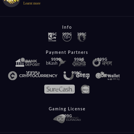
Learnt more
Info
Payment Partners
Gaming License