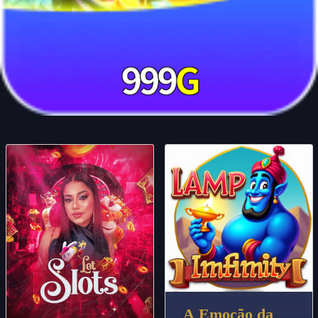
A Emoção da