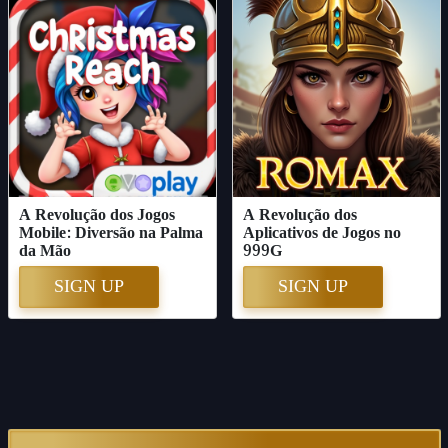
A Revolução dos Jogos
A Revolução dos
Mobile: Diversão na Palma
Aplicativos de Jogos no
da Mão
999G
SIGN UP
SIGN UP