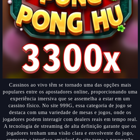
Cassinos ao vivo têm se tornado uma das opções mais
populares entre os apostadores online, proporcionando uma
experiência imersiva que se assemelha a estar em um
cassino físico. No site 999G, essa categoria de jogo se
destaca com uma variedade de mesas e jogos, onde os
jogadores podem interagir com dealers reais em tempo real.
A tecnologia de streaming de alta definição garante que os
jogadores tenham uma visão clara e envolvente do jogo,
enquanto a interface amigável do site torna a navegação