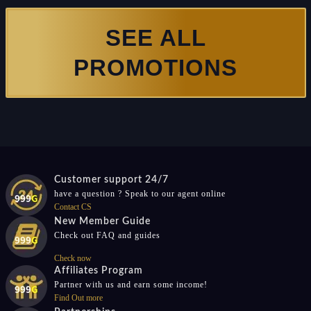
SEE ALL
PROMOTIONS
Customer support 24/7
have a question ? Speak to our agent online
Contact CS
New Member Guide
Check out FAQ and guides
Check now
Affiliates Program
Partner with us and earn some income!
Find Out more