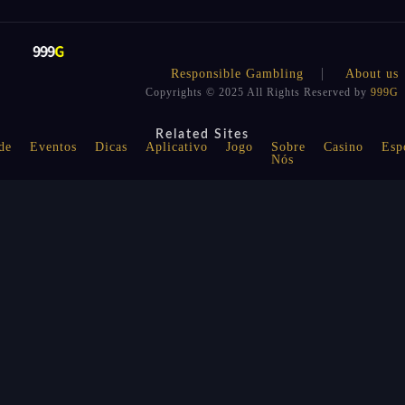
Responsible Gambling
About us
Copyrights © 2025 All Rights Reserved by
999G
Related Sites
de
Eventos
Dicas
Aplicativo
Jogo
Sobre
Casino
Esp
Nós