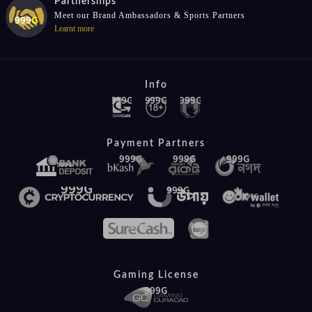
Partnerships
Meet our Brand Ambassadors & Sports Partners
Learnt more
Info
Payment Partners
Gaming License